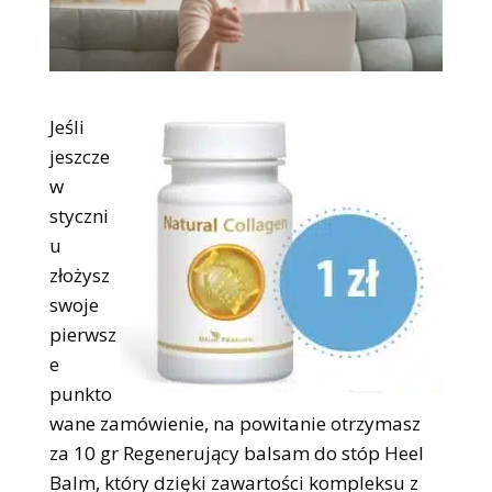
Jeśli
jeszcze
w
styczni
u
złożysz
swoje
pierwsz
e
punkto
wane zamówienie, na powitanie otrzymasz
za 10 gr Regenerujący balsam do stóp Heel
Balm, który dzięki zawartości kompleksu z