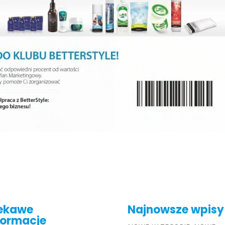
ekawe
Najnowsze wpisy
formacje