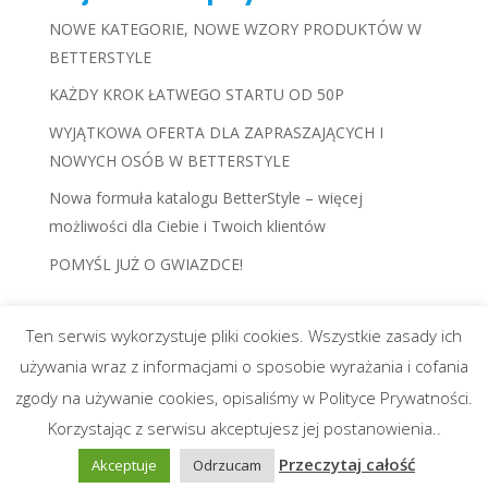
NOWE KATEGORIE, NOWE WZORY PRODUKTÓW W
BETTERSTYLE
KAŻDY KROK ŁATWEGO STARTU OD 50P
WYJĄTKOWA OFERTA DLA ZAPRASZAJĄCYCH I
NOWYCH OSÓB W BETTERSTYLE
Nowa formuła katalogu BetterStyle – więcej
możliwości dla Ciebie i Twoich klientów
POMYŚL JUŻ O GWIAZDCE!
Ten serwis wykorzystuje pliki cookies. Wszystkie zasady ich
używania wraz z informacjami o sposobie wyrażania i cofania
zgody na używanie cookies, opisaliśmy w Polityce Prywatności.
© Copyright Katarzyna Smołka |
Strony internetowe
Korzystając z serwisu akceptujesz jej postanowienia..
Poznań
Click 360
Przeczytaj całość
Akceptuje
Odrzucam