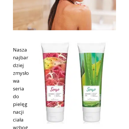
Nasza
najbar
dziej
zmysło
wa
seria
do
pielęg
nacji
ciała
wzbog