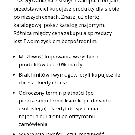
Oszczędzanie na własnych zakupach bo jako
przedstawiciel kupujesz produkty dla siebie
po niższych cenach. Znasz już ofertę
katalogową, pokaż katalog znajomym.
Różnica między ceną zakupu a sprzedaży
jest Twoim zyskiem bezpośrednim.
Możliwość kupowania wszystkich
produktów bez 30% marży
Brak limitów i wymogów, czyli kupujesz ile
chcesz i kiedy chcesz
Odroczony termin płatności (po
przekazaniu firmie kserokopii dowodu
osobistego) – kredyt do spłacenia
najpóĽniej 14 dni po otrzymaniu
zamówienia
Gwarancja jakości – czyli możliwość