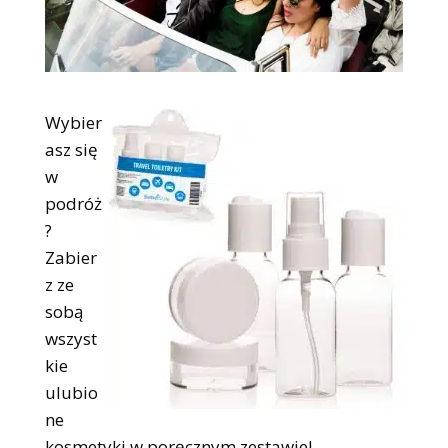
Wybier
asz się
w
podróż
?
Zabier
z ze
sobą
wszyst
kie
ulubio
ne
kosmetyki w poręcznym zestawie!